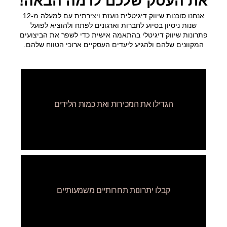
את העסק שלכם לרמה הבאה!
אנחנו סוכנות שיווק דיגיטלית נועזת ויצירתית עם למעלה מ-12
שנות ניסיון בסיוע לחברות וארגונים לפתח ולהוציא לפועל
פתרונות שיווק דיגיטלי בהתאמה אישית כדי לשפר את הביצועים
המקוונים שלהם ולהגיע ליעדים העסקיים ארוכי הטווח שלהם.
אנו נעזור לכם לבנות אסטרטגיות מוכחות ליצירת
הגדילו את המכירות ואת כמות הלידים
לידים דרך דף הנחיתה כדי להגביר את ההמרות
וליצור יותר מכירות.
אנחנו מבצעים תהליך זיהוי לקהל היעד שלכם כדי
קבלו יתרונות תחרותיים משמעותיים
להתחבר ללקוחות פוטנציאליים ביעילות לתוצאות
טובות יותר.