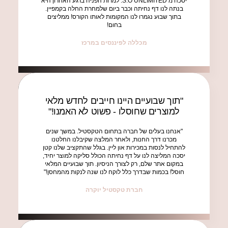
יסכה מ S.O UNLIMITED. למרות הפניה ברגע האחרון היא
בנתה לנו דף נחיתה וכבר ביום שלמחרת החלה בקמפיין.
בתוך שבוע נגמרו לנו המקומות לאותו הקורס! ממליצים
בחום!
מכללה לפיננסים במרכז
"תוך שבועיים היינו חייבים לחדש מלאי
למוצרים שחוסלו - פשוט לא האמנו!"
"אנחנו בעלים של חברה בתחום הטקסטיל. במשך שנים
מכרנו דרך החנות, ולאחר המלצה שקיבלנו החלטנו
להתחיל לנסות במכירות און ליין. בגלל שהתקציב שלנו קטן
יסכה המליצה לנו על דף נחיתה הכולל סליקה למוצר יחיד,
במקום אתר שלם, רק לצורך הניסיון. תוך שבועיים המלאי
חוסל! בכמות שבדרך כלל לוקח לנו שנה לנקות מהמחסן!"
חברת טקסטיל יוקרה