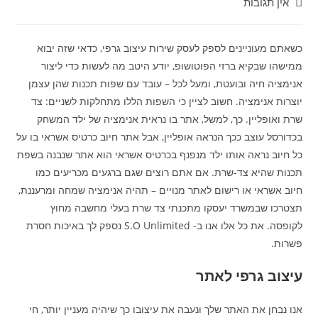
אין תגובות
כשאתם מעוניינים לספק לעסק שירות עיצוב גרפי, כדאי שזה יבוא
ממישהו שבקיא ברזי הפוטושופ, יודע היטב מה לעשות כדי ליצור
אנימציה חיה ובועטת, ומעל לכל – עובד עם שפות תכנות שהן עצמן
יוצרות אנימציה. חשוב לציין כי השפות הללו מתחלקות לשניים: צד
שרת ואופליין. כך, למשל, אתר בו נראית אנימציה של ילד המשחק
בכדורסל עוצב ככך הנראה אופליין, אבל אתר חיוב כרטיס אשראי בו על
כל חיוב נראה אותו ילד מנפנף בכרטיס אשראי הוא אתר שנבנה בשפת
תכנות שהיא צד-שרת. אם אתם רוצים שגם ברגעים מכריעים כמו
חיוב אשראי או רישום לאתר מנויים – תהיה אנימציה שמחה ומרעננת,
תצטרכו שבמשרד יעסקו מתכנתי צד שרת בעלי מחשבה מחוץ
לקופסה. את כל אלו אנו ב- S.O Unlimited נספק לך באיכות חסרת
פשרות.
עיצוב גרפי לאתר
אנו נבחן את האתר שלך ונעבה את עיצובו כך שיהיה מעניין יותר, חי