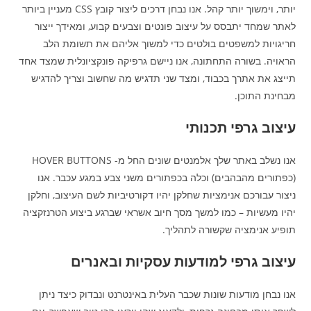
יותר, וימשוך יותר קהל. אנו נבחן דרכים ליצור קובץ CSS מעניין ביותר
לאתר שמחד יתבסס על עיצוב פונטים וצבעים קבוע, ומאידך ייצור
חריגויות למשפטים בולטים כדי למשוך אליהם את תשומת הלב
הראויה. בשורה התחתונה, אנו ניישם גרפיקה פונקציונלית שמצד אחד
תייצג את אתרך בכבוד, ומצד שני תדגיש מה שחשוב וצריך להדגיש
מבחינת התוכן.
עיצוב גרפי תכנותי
אנו נשלב באתר שלך אלמנטים שונים החל מ- HOVER BUTTONS
(כפתורים מהבהבים) וכלה בכפתורים משני צבע במגע עכבר. אנו
ניצור עבורכם אנימציות שחלקן יהיו דקורטיביות לשם העיצוב, וחלקן
יהיו מעשיות – כמו למשך מסך חיוב אשראי שברגע ביצוע הטרנזקציה
תופיע אנימציה שקשורה לתהליך.
עיצוב גרפי למודעות עסקיות ובאנרים
אנו נבחן מודעות שונות שכבר העלית באינטרנט ונבדוק כיצד ניתן